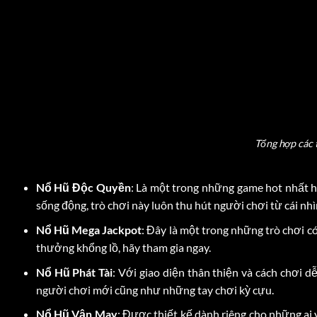
Tổng hợp các
Nổ Hũ Độc Quyền
: Là một trong những game hot nhất hi
sống động, trò chơi này luôn thu hút người chơi từ cái nhì
Nổ Hũ Mega Jackpot
: Đây là một trong những trò chơi 
thưởng khổng lồ, hãy tham gia ngay.
Nổ Hũ Phát Tài
: Với giao diện thân thiện và cách chơi
người chơi mới cũng như những tay chơi kỳ cựu.
Nổ Hũ Vận May
: Được thiết kế dành riêng cho những ai