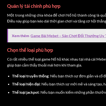
Quản lý tài chính phù hợp
Một trong những chìa khóa để chơi Nổ hũ thành công là quản
Điều này giúp bạn kéo dài thời gian chơi và tăng cơ hội thắng
Xem thêm
Game Bài Mebet – Sân Chơi Đổi Thưởng Uy T
Chọn thể loại phù hợp
Có rất nhiều thể loại game Nổ hũ khác nhau tại nhà cái Mebe
giúp bạn cảm thấy thoải mái hơn khi tham gia.
Thể loại truyền thống
: Nếu bạn thích sự đơn giản và cổ đ
Thể loại hiện đại
: Nếu bạn thích sự mới mẻ và sáng tạo, hã
Thể loại jackpot
: Nếu bạn muốn kiếm những phần thưởng lớ