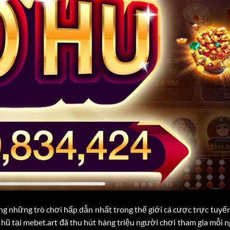
ng những trò chơi hấp dẫn nhất trong thế giới cá cược trực tuyến
hũ tại mebet.art đã thu hút hàng triệu người chơi tham gia mỗi n