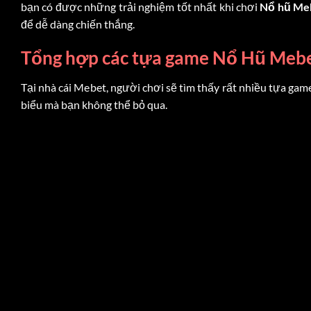
bạn có được những trải nghiệm tốt nhất khi chơi
Nổ hũ Me
để dễ dàng chiến thắng.
Tổng hợp các tựa game Nổ Hũ Mebe
Tại nhà cái Mebet, người chơi sẽ tìm thấy rất nhiều tựa ga
biểu mà bạn không thể bỏ qua.