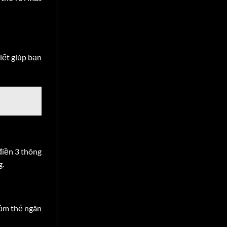
iết giúp bạn
điền 3 thông
g.
gồm thẻ ngân