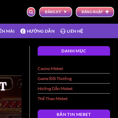
ĐĂNG KÝ
ĐĂNG NHẬP
ẾN MÃI
HƯỚNG DẪN
LIÊN HỆ
DANH MỤC
Casino Mebet
Game Đổi Thưởng
Hướng Dẫn Mebet
Thể Thao Mebet
BẢN TIN MEBET