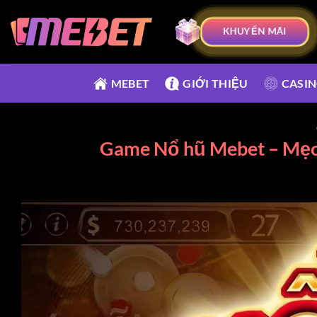
Bỏ
qua
KHUYẾN MÃI
nội
dung
MEBET
GIỚI THIỆU
CASI
Game Nổ hũ Mebet – Mẹo 