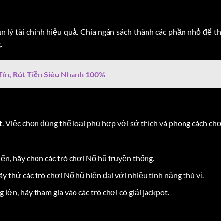
 lý tài chính hiệu quả. Chia ngân sách thành các phần nhỏ để th
.
ín, Rút Tiền Siêu Nhanh 100%
t. Việc chọn đúng thể loại phù hợp với sở thích và phong cách chơ
iển, hãy chọn các trò chơi Nổ hũ truyền thống.
y thử các trò chơi Nổ hũ hiện đại với nhiều tính năng thú vị.
n, hãy tham gia vào các trò chơi có giải jackpot.