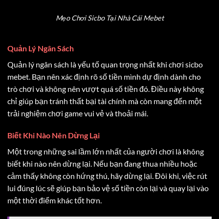
Mẹo Chơi Sicbo Tại Nhà Cái Mebet
Quản Lý Ngân Sách
Quản lý ngân sách là yếu tố quan trọng nhất khi chơi sicbo
mebet. Bạn nên xác định rõ số tiền mình dự định dành cho
trò chơi và không nên vượt quá số tiền đó. Điều này không
chỉ giúp bạn tránh thất bại tài chính mà còn mang đến một
trải nghiệm chơi game vui vẻ và thoải mái.
Biết Khi Nào Nên Dừng Lại
Một trong những sai lầm lớn nhất của người chơi là không
biết khi nào nên dừng lại. Nếu bạn đang thua nhiều hoặc
cảm thấy không còn hứng thú, hãy dừng lại. Đôi khi, việc rút
lui đúng lúc sẽ giúp bạn bảo vệ số tiền còn lại và quay lại vào
một thời điểm khác tốt hơn.