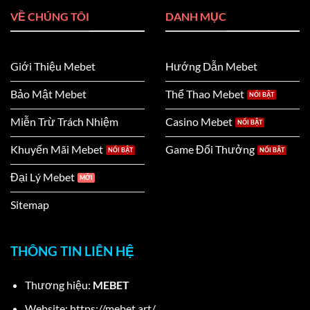
VỀ CHÚNG TÔI
DANH MỤC
Giới Thiệu Mebet
Hướng Dẫn Mebet
Bảo Mật Mebet
Thể Thao Mebet
Miễn Trừ Trách Nhiệm
Casino Mebet
Khuyến Mãi Mebet
Game Đổi Thưởng
Đại Lý Mebet
Sitemap
THÔNG TIN LIÊN HỆ
Thương hiệu:
MEBET
Website: https://mebet.art/