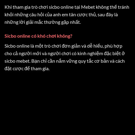
Khi tham gia trò chơi sicbo online tại Mebet không thể tránh
khỏi những câu hỏi của anh em tân cược thủ, sau đây là
những lời giải mắc thường gặp nhất.
Sicbo online có khó chơi không?
Sicbo online là một trò chơi đơn giản và dễ hiểu, phù hợp
cho cả người mới và người chơi có kinh nghiệm đặc biệt ở
sicbo mebet. Bạn chỉ cần nắm vững quy tắc cơ bản và cách
đặt cược để tham gia.