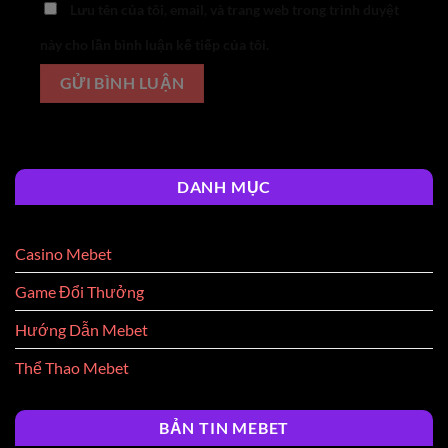
Lưu tên của tôi, email, và trang web trong trình duyệt
này cho lần bình luận kế tiếp của tôi.
DANH MỤC
Casino Mebet
Game Đổi Thưởng
Hướng Dẫn Mebet
Thể Thao Mebet
BẢN TIN MEBET