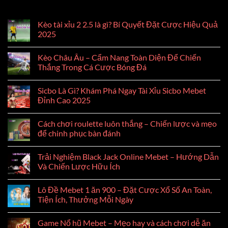
Kèo tài xỉu 2 2.5 là gì? Bí Quyết Đặt Cược Hiệu Quả
2025
Kèo Châu Âu – Cẩm Nang Toàn Diện Để Chiến
Thắng Trong Cá Cược Bóng Đá
Sicbo Là Gì? Khám Phá Ngay Tài Xỉu Sicbo Mebet
Đỉnh Cao 2025
Cách chơi roulette luôn thắng – Chiến lược và mẹo
để chinh phục bàn đánh
Trải Nghiệm Black Jack Online Mebet – Hướng Dẫn
Và Chiến Lược Hữu Ích
Lô Đề Mebet 1 ăn 900 – Đặt Cược Xổ Số An Toàn,
Tiện Ích, Thưởng Mỗi Ngày
Game Nổ hũ Mebet – Mẹo hay và cách chơi dễ ăn