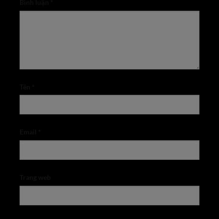
Bình luận
*
Tên
*
Email
*
Trang web