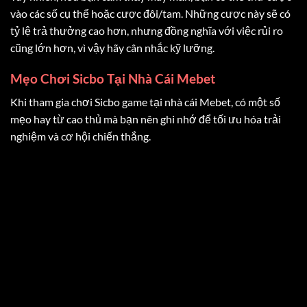
vào các số cụ thể hoặc cược đôi/tam. Những cược này sẽ có
tỷ lệ trả thưởng cao hơn, nhưng đồng nghĩa với việc rủi ro
cũng lớn hơn, vì vậy hãy cân nhắc kỹ lưỡng.
Mẹo Chơi Sicbo Tại Nhà Cái Mebet
Khi tham gia chơi Sicbo game tại nhà cái Mebet, có một số
mẹo hay từ cao thủ mà bạn nên ghi nhớ để tối ưu hóa trải
nghiệm và cơ hội chiến thắng.